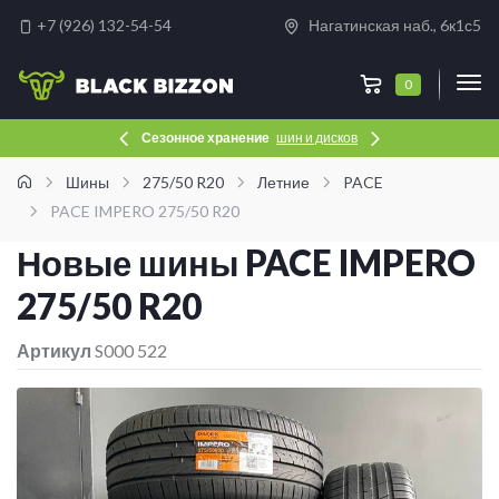
+7 (926) 132-54-54
Нагатинская наб., 6к1с5
0
Сезонное хранение
Услуги
шиномонтажа
шин и дисков
Шины
275/50 R20
Летние
PACE
PACE IMPERO 275/50 R20
Новые шины PACE IMPERO
275/50 R20
Артикул
S000 522