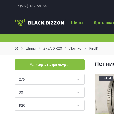
+7 (926) 132-54-54
Шины
Доставка 
Шины
275/30 R20
Летние
Pirelli
Летние
Скрыть фильтры
RunFlat