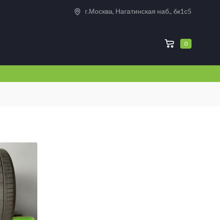
г.Москва, Нагатинская наб., 6к1с5
0