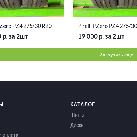
 PZero PZ4 275/30 R20
Pirelli PZero PZ4 275/3
 р. за 2шт
19 000 р. за 2шт
Загрузить еще
Ы
КАТАЛОГ
Шины
Диски
и оплата