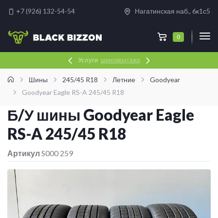
+7 (926) 132-54-54
Нагатинская наб., 6к1с5
0
Сезонное хранение
Услуги
шиномонтажа
шин и дисков
Шины
245/45 R18
Летние
Goodyear
Goodyear Eagle RS-A 245/45 R18
Б/У шины Goodyear Eagle
RS-A 245/45 R18
Артикул
S000 259