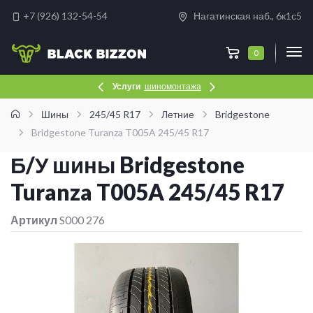
+7 (926) 132-54-54
Нагатинская наб., 6к1с5
0
Услуги
шиномонтажа
Шины
245/45 R17
Летние
Bridgestone
Bridgestone Turanza T005A 245/45 R17
Б/У шины Bridgestone
Turanza T005A 245/45 R17
Артикул
S000 276