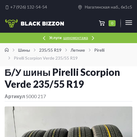
+7 (926) 132-54-54
Нагатинская наб., 6к1с5
0
Услуги
шиномонтажа
Шины
235/55 R19
Летние
Pirelli
Pirelli Scorpion Verde 235/55 R19
Б/У шины Pirelli Scorpion
Verde 235/55 R19
Артикул
S000 217