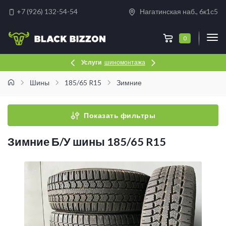
+7 (926) 132-54-54
Нагатинская наб., 6к1с5
0
Услуги
шиномонтажа
Шины
185/65 R15
Зимние
Показать фильтры
Зимние Б/У шины 185/65 R15